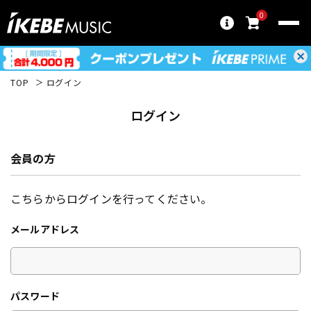
0
TOP
ログイン
ログイン
会員の方
こちらからログインを行ってください。
メールアドレス
パスワード