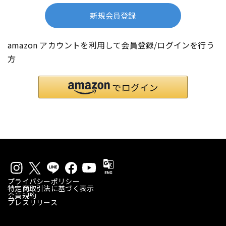
新規会員登録
amazon アカウントを利用して会員登録/ログインを行う
方
プライバシーポリシー
特定商取引法に基づく表示
会員規約
プレスリリース