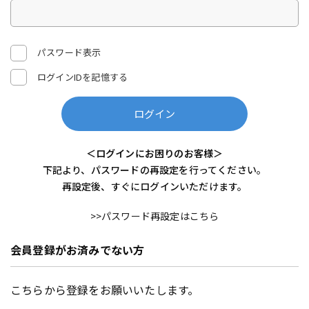
パスワード表示
ログインIDを記憶する
ログイン
＜ログインにお困りのお客様＞
下記より、パスワードの再設定を行ってください。
再設定後、すぐにログインいただけます。
>>パスワード再設定はこちら
会員登録がお済みでない方
こちらから登録をお願いいたします。