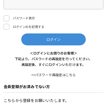
パスワード表示
ログインIDを記憶する
ログイン
＜ログインにお困りのお客様＞
下記より、パスワードの再設定を行ってください。
再設定後、すぐにログインいただけます。
>>パスワード再設定はこちら
会員登録がお済みでない方
こちらから登録をお願いいたします。