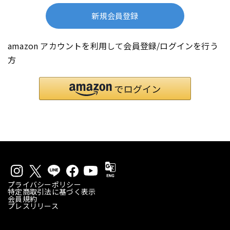
新規会員登録
amazon アカウントを利用して会員登録/ログインを行う
方
プライバシーポリシー
特定商取引法に基づく表示
会員規約
プレスリリース