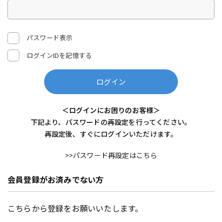
パスワード表示
ログインIDを記憶する
ログイン
＜ログインにお困りのお客様＞
下記より、パスワードの再設定を行ってください。
再設定後、すぐにログインいただけます。
>>パスワード再設定はこちら
会員登録がお済みでない方
こちらから登録をお願いいたします。