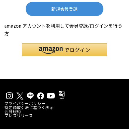
新規会員登録
amazon アカウントを利用して会員登録/ログインを行う
方
プライバシーポリシー
特定商取引法に基づく表示
会員規約
プレスリリース