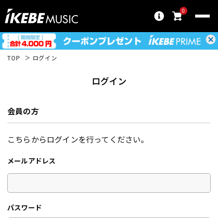
0
TOP
ログイン
ログイン
会員の方
こちらからログインを行ってください。
メールアドレス
パスワード