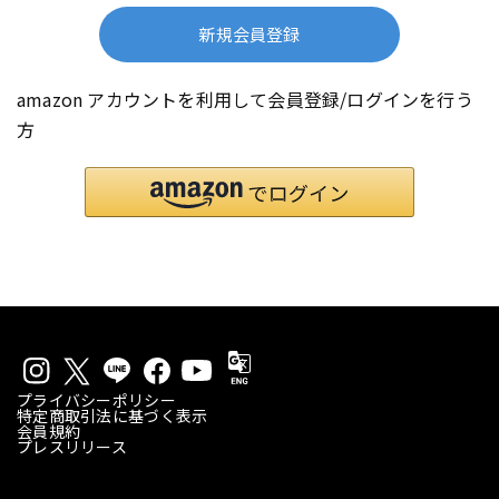
新規会員登録
amazon アカウントを利用して会員登録/ログインを行う
方
プライバシーポリシー
特定商取引法に基づく表示
会員規約
プレスリリース