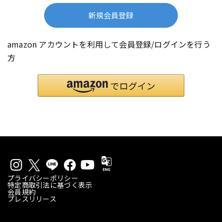
新規会員登録
amazon アカウントを利用して会員登録/ログインを行う
方
プライバシーポリシー
特定商取引法に基づく表示
会員規約
プレスリリース