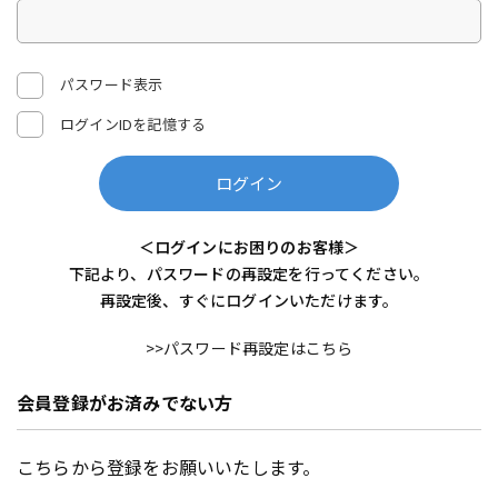
パスワード表示
ログインIDを記憶する
ログイン
＜ログインにお困りのお客様＞
下記より、パスワードの再設定を行ってください。
再設定後、すぐにログインいただけます。
>>パスワード再設定はこちら
会員登録がお済みでない方
こちらから登録をお願いいたします。