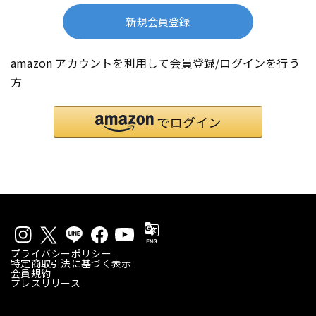
新規会員登録
amazon アカウントを利用して会員登録/ログインを行う
方
プライバシーポリシー
特定商取引法に基づく表示
会員規約
プレスリリース