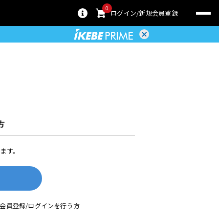
0
ログイン
新規会員登録
方
ます。
して会員登録/ログインを行う方