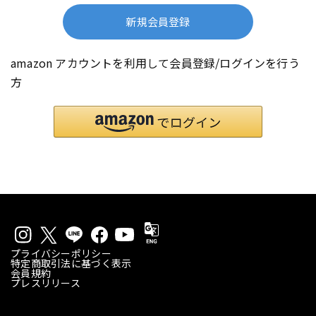
新規会員登録
amazon アカウントを利用して会員登録/ログインを行う
方
プライバシーポリシー
特定商取引法に基づく表示
会員規約
プレスリリース