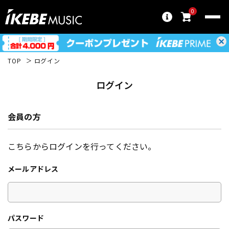
0
TOP
ログイン
ログイン
会員の方
こちらからログインを行ってください。
メールアドレス
パスワード