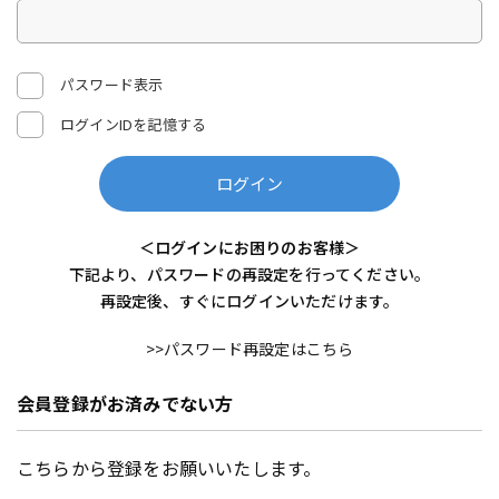
パスワード表示
ログインIDを記憶する
ログイン
＜ログインにお困りのお客様＞
下記より、パスワードの再設定を行ってください。
再設定後、すぐにログインいただけます。
>>パスワード再設定はこちら
会員登録がお済みでない方
こちらから登録をお願いいたします。