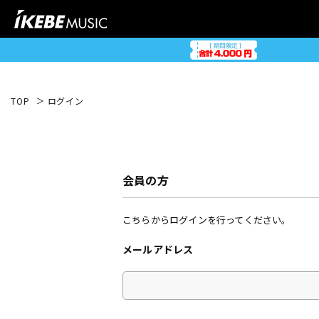
TOP
ログイン
会員の方
こちらからログインを行ってください。
メールアドレス