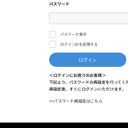
パスワード
パスワード表示
ログインIDを記憶する
ログイン
＜ログインにお困りのお客様＞
下記より、パスワードの再設定を行ってく
再設定後、すぐにログインいただけます。
>>パスワード再設定はこちら