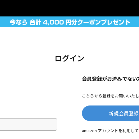
ログイン
会員登録がお済みでない
こちらから登録をお願いいたし
新規会員登録
amazon アカウントを利用