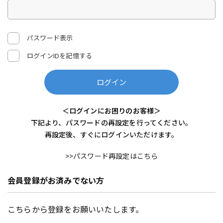
パスワード表示
ログインIDを記憶する
ログイン
＜ログインにお困りのお客様＞
下記より、パスワードの再設定を行ってください。
再設定後、すぐにログインいただけます。
>>パスワード再設定はこちら
会員登録がお済みでない方
こちらから登録をお願いいたします。