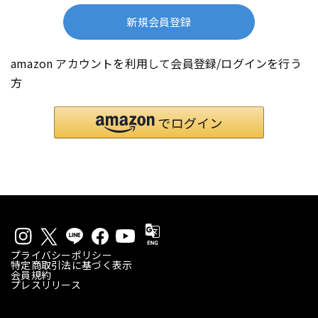
新規会員登録
amazon アカウントを利用して会員登録/ログインを行う
方
プライバシーポリシー
特定商取引法に基づく表示
会員規約
プレスリリース