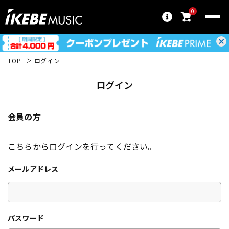
0
TOP
ログイン
ログイン
会員の方
こちらからログインを行ってください。
メールアドレス
パスワード