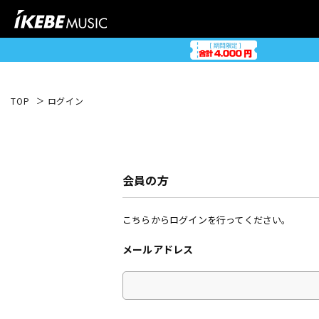
TOP
ログイン
会員の方
こちらからログインを行ってください。
メールアドレス