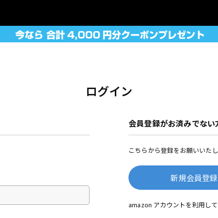
ログイン
会員登録がお済みでない
こちらから登録をお願いいたし
新規会員登録
amazon アカウントを利用