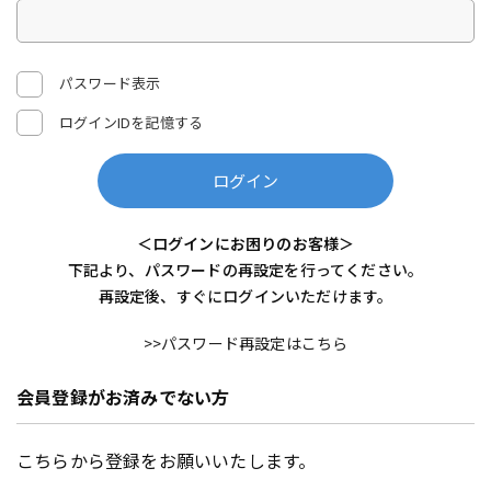
パスワード表示
ログインIDを記憶する
ログイン
＜ログインにお困りのお客様＞
下記より、パスワードの再設定を行ってください。
再設定後、すぐにログインいただけます。
>>パスワード再設定はこちら
会員登録がお済みでない方
こちらから登録をお願いいたします。