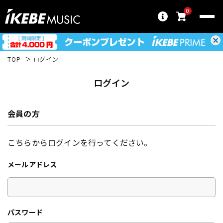
0
TOP
ログイン
ログイン
会員の方
こちらからログインを行ってください。
メールアドレス
パスワード