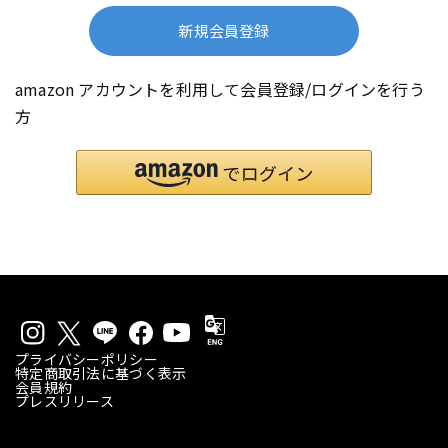
新規会員登録
amazon アカウントを利用して会員登録/ログインを行う
方
プライバシーポリシー
特定商取引法に基づく表示
会員規約
プレスリリース