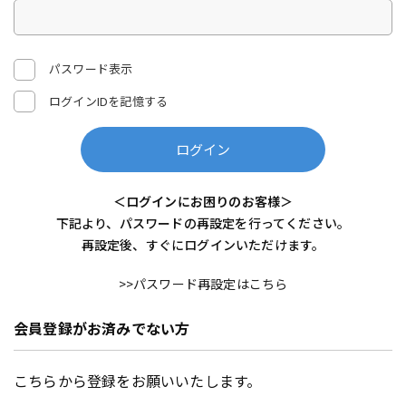
パスワード表示
ログインIDを記憶する
ログイン
＜ログインにお困りのお客様＞
下記より、パスワードの再設定を行ってください。
再設定後、すぐにログインいただけます。
>>パスワード再設定はこちら
会員登録がお済みでない方
こちらから登録をお願いいたします。