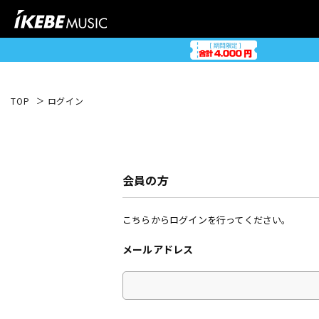
TOP
ログイン
会員の方
こちらからログインを行ってください。
メールアドレス