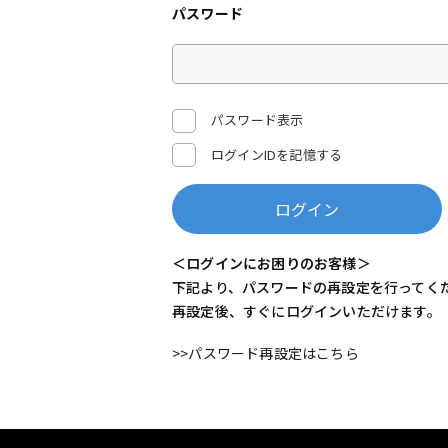
パスワード
パスワード表示
ログインIDを記憶する
ログイン
＜ログインにお困りのお客様＞
下記より、パスワードの再設定を行ってく
再設定後、すぐにログインいただけます。
>>パスワード再設定はこちら