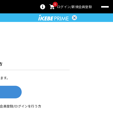
0
ログイン
新規会員登録
方
ます。
して会員登録/ログインを行う方