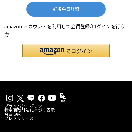
新規会員登録
amazon アカウントを利用して会員登録/ログインを行う
方
プライバシーポリシー
特定商取引法に基づく表示
会員規約
プレスリリース