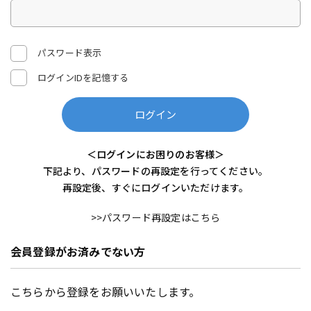
パスワード表示
ログインIDを記憶する
ログイン
＜ログインにお困りのお客様＞
下記より、パスワードの再設定を行ってください。
再設定後、すぐにログインいただけます。
>>パスワード再設定はこちら
会員登録がお済みでない方
こちらから登録をお願いいたします。