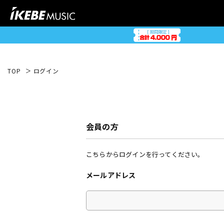
TOP
ログイン
会員の方
こちらからログインを行ってください。
メールアドレス