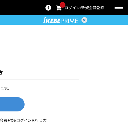
0
ログイン
新規会員登録
方
ます。
して会員登録/ログインを行う方