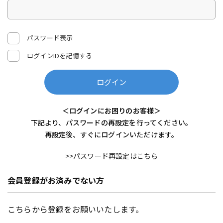
パスワード表示
ログインIDを記憶する
ログイン
＜ログインにお困りのお客様＞
下記より、パスワードの再設定を行ってください。
再設定後、すぐにログインいただけます。
>>パスワード再設定はこちら
会員登録がお済みでない方
こちらから登録をお願いいたします。