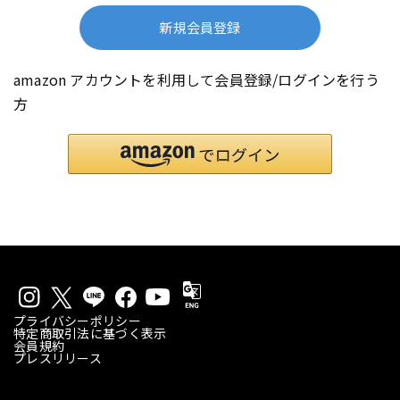
新規会員登録
amazon アカウントを利用して会員登録/ログインを行う
方
プライバシーポリシー
特定商取引法に基づく表示
会員規約
プレスリリース