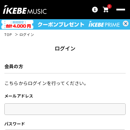
0
TOP
ログイン
ログイン
会員の方
こちらからログインを行ってください。
メールアドレス
パスワード