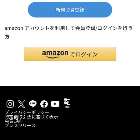
新規会員登録
amazon アカウントを利用して会員登録/ログインを行う
方
プライバシーポリシー
特定商取引法に基づく表示
会員規約
プレスリリース