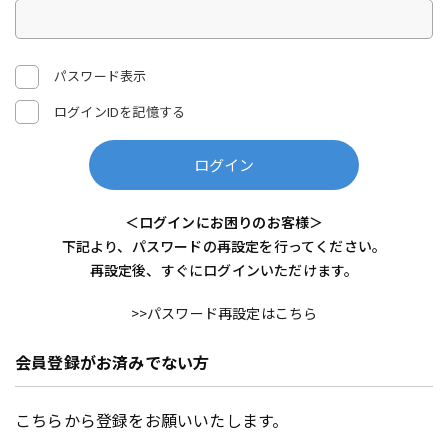
パスワード表示
ログインIDを記憶する
ログイン
＜ログインにお困りのお客様＞
下記より、パスワードの再設定を行ってください。
再設定後、すぐにログインいただけます。
>>パスワード再設定はこちら
会員登録がお済みでない方
こちらから登録をお願いいたします。