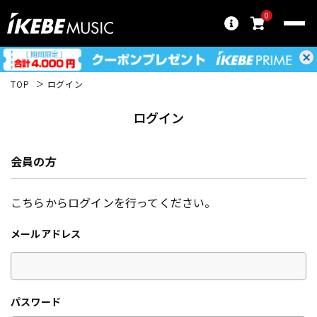
0
TOP
ログイン
ログイン
会員の方
こちらからログインを行ってください。
メールアドレス
パスワード