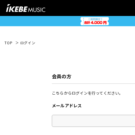
TOP
ログイン
会員の方
こちらからログインを行ってください。
メールアドレス