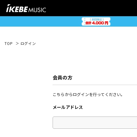
TOP
ログイン
会員の方
こちらからログインを行ってください。
メールアドレス