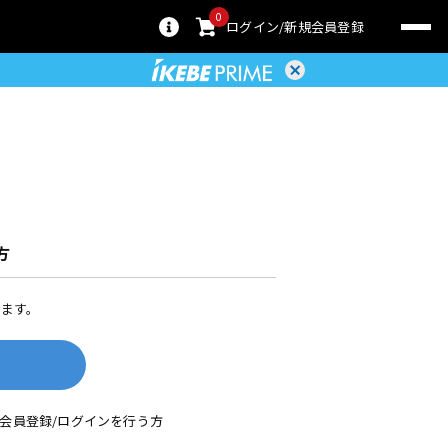
0
ログイン
新規会員登録
方
ます。
して会員登録/ログインを行う方