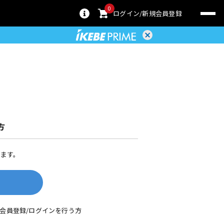
0
ログイン
新規会員登録
方
ます。
して会員登録/ログインを行う方