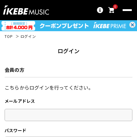
0
TOP
ログイン
ログイン
会員の方
こちらからログインを行ってください。
メールアドレス
パスワード