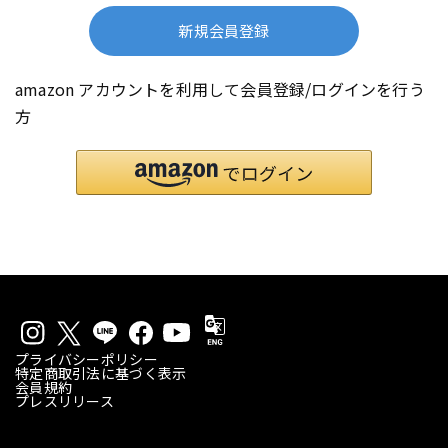
新規会員登録
amazon アカウントを利用して会員登録/ログインを行う
方
プライバシーポリシー
特定商取引法に基づく表示
会員規約
プレスリリース