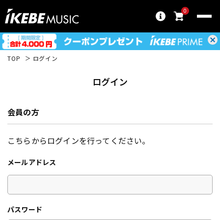
0
TOP
ログイン
ログイン
会員の方
こちらからログインを行ってください。
メールアドレス
パスワード