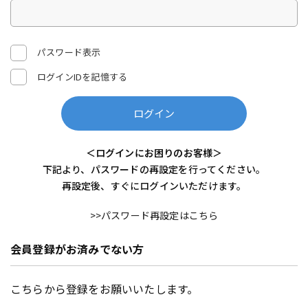
パスワード表示
ログインIDを記憶する
ログイン
＜ログインにお困りのお客様＞
下記より、パスワードの再設定を行ってください。
再設定後、すぐにログインいただけます。
>>パスワード再設定はこちら
会員登録がお済みでない方
こちらから登録をお願いいたします。