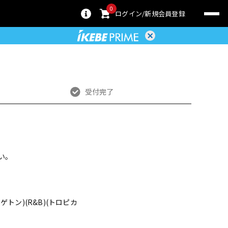
0
ログイン
新規会員登録
受付完了
い。
レゲトン)(R&B)(トロピカ