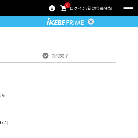
0
ログイン
新規会員登録
受付完了
い。
977]