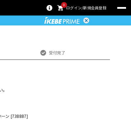
0
ログイン
新規会員登録
受付完了
い。
ン [738887]